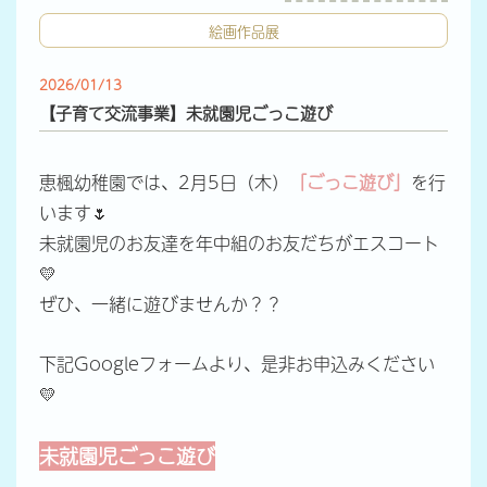
絵画作品展
2026/01/13
【子育て交流事業】未就園児ごっこ遊び
恵楓幼稚園では、2月5日（木）
「ごっこ遊び」
を行
います🌷
未就園児のお友達を年中組のお友だちがエスコート
💛
ぜひ、一緒に遊びませんか？？
下記Googleフォームより、是非お申込みください
💛
未就園児
ごっこ遊び